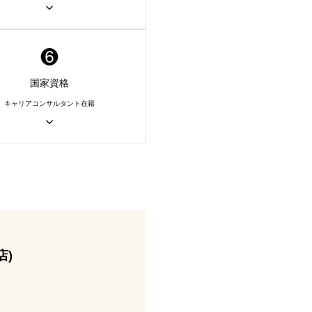
❻
国家資格
キャリアコンサルタント在籍
店)