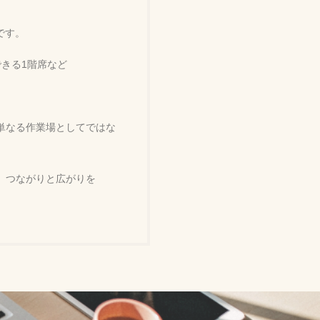
です。
きる1階席など
単なる作業場としてではな
、つながりと広がりを